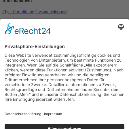
Informationen:
Flyer Fortbildung Gesundheitssport
Lehrgang Functional Training, Faszienupdate,
Redondoball 2018
03.11.2018 - 04.11.2018
Bad Homburg
Ausschreibungen:
Ausschreibung
Turngau Feldberg e.V.
Kontakt
Turngau Feldberg e.V.
Stedter Weg 60b
61350 Bad Homburg
Telefon: 06172 - 9453810